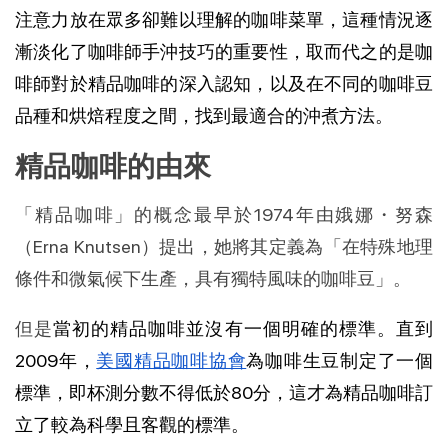
注意力放在眾多卻難以理解的咖啡菜單，這種情況逐
漸淡化了咖啡師手沖技巧的重要性
，取而代之的是咖
啡師對於精品咖啡的深入認知，以及在不同的咖啡豆
品種和烘焙程度之間，找到最適合的沖煮方法。
精品咖啡的由來
「精品咖啡」的概念最早於1974年由娥娜・努森
（Erna Knutsen）提出，她將其定義為「在特殊地理
條件和微氣候下生產，具有獨特風味的咖啡豆」。
但是
當初的精品咖啡並沒有一個明確的標準。直到
2009年，
美國精品咖啡協會
為咖啡生豆制定了一個
標準，即杯測分數不得低於80分，這才為精品咖啡訂
立了較為科學且客觀的標準。