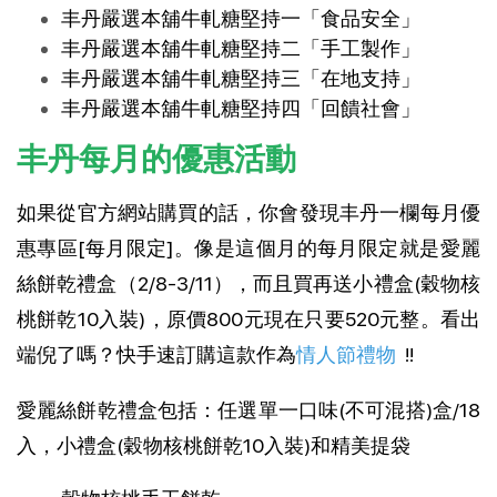
丰丹嚴選本舖牛軋糖堅持一「食品安全」
丰丹嚴選本舖牛軋糖堅持二「手工製作」
丰丹嚴選本舖牛軋糖堅持三「在地支持」
丰丹嚴選本舖牛軋糖堅持四「回饋社會」
丰丹每月的優惠活動
如果從官方網站購買的話，你會發現丰丹一欄每月優
惠專區[每月限定]。像是這個月的每月限定就是愛麗
絲餅乾禮盒（2/8-3/11），而且買再送小禮盒(穀物核
桃餅乾10入裝)，原價800元現在只要520元整。看出
端倪了嗎？快手速訂購這款作為
情人節禮物
!!
愛麗絲餅乾禮盒包括：任選單一口味(不可混搭)盒/18
入，小禮盒(穀物核桃餅乾10入裝)和精美提袋