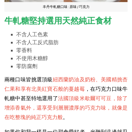
丰丹牛軋糖口味 : 原味 / 巧克力
牛軋糖堅持選用天然純正食材
不含人工色素
不含人工反式脂肪
零香料
不使用木糖醇
零防腐劑
兩種口味皆挑選頂級
紐西蘭奶油及奶粉、美國精挑杏
仁果和享有北美紅寶石般的蔓越莓
，在巧克力口味牛
軋糖中甚至特地選用了
法國頂級米歇爾可可豆，除了
增添香氣外，還享受到層層濃厚的巧克力味，就像是
在吃整塊的純正巧克力般
。
如果你和我一樣是一位甜食愛好者，光聽到這邊就忍